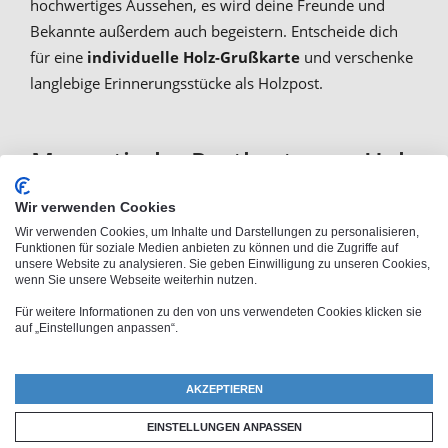
hochwertiges Aussehen, es wird deine Freunde und
Bekannte außerdem auch begeistern. Entscheide dich
für eine
individuelle Holz-Grußkarte
und verschenke
langlebige Erinnerungsstücke als Holzpost.
Magnetische Postkarte aus Holz
selbst gestalten
Wir verwenden Cookies
Wir verwenden Cookies, um Inhalte und Darstellungen zu personalisieren,
Funktionen für soziale Medien anbieten zu können und die Zugriffe auf
Individuelle Holzpost ist nicht nur eine
ideale
unsere Website zu analysieren. Sie geben Einwilligung zu unseren Cookies,
wenn Sie unsere Webseite weiterhin nutzen.
Überraschung für Naturliebhaber
. Die entzückende
Holz-Grußkarte eignet sich zudem als Dankeskarte oder
Für weitere Informationen zu den von uns verwendeten Cookies klicken sie
auf „Einstellungen anpassen“.
Geburtstagskarte und auch als persönliche
Ansichtskarte mit Motiv. Entscheide dich für ein schönes
Foto und lasse das robuste Holz ganz nach deinem
AKZEPTIEREN
Geschmack bedrucken. Darüber hinaus ist die
EINSTELLUNGEN ANPASSEN
magnetische Holz Postkarte perfekt geeignet, um sie als