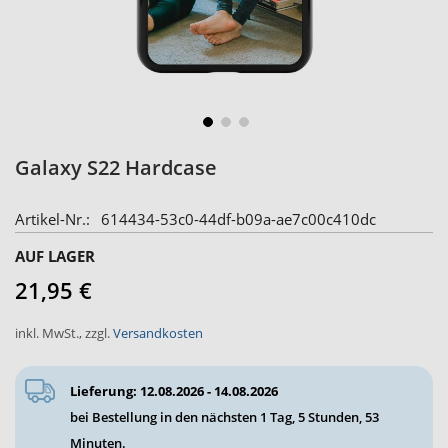
Zum
Galaxy S22 Hardcase
Anfang
der
Artikel-Nr.
614434-53c0-44df-b09a-ae7c00c410dc
Bildergalerie
springen
AUF LAGER
21,95 €
inkl. MwSt.
,
zzgl.
Versandkosten
Lieferung: 12.08.2026 - 14.08.2026
bei Bestellung in den nächsten
1 Tag, 5 Stunden, 53
Minuten
.