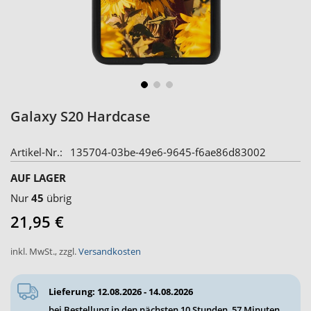
Zum
Galaxy S20 Hardcase
Anfang
der
Artikel-Nr.
135704-03be-49e6-9645-f6ae86d83002
Bildergalerie
springen
AUF LAGER
Nur
45
übrig
21,95 €
inkl. MwSt.
,
zzgl.
Versandkosten
Lieferung: 12.08.2026 - 14.08.2026
bei Bestellung in den nächsten
10 Stunden, 57 Minuten
.