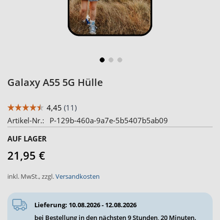
Zum
Galaxy A55 5G Hülle
Anfang
der
Bildergalerie
Artikel-Nr.
P-129b-460a-9a7e-5b5407b5ab09
springen
AUF LAGER
21,95 €
inkl. MwSt.
,
zzgl.
Versandkosten
Lieferung: 10.08.2026 - 12.08.2026
bei Bestellung in den nächsten
9 Stunden, 20 Minuten
.