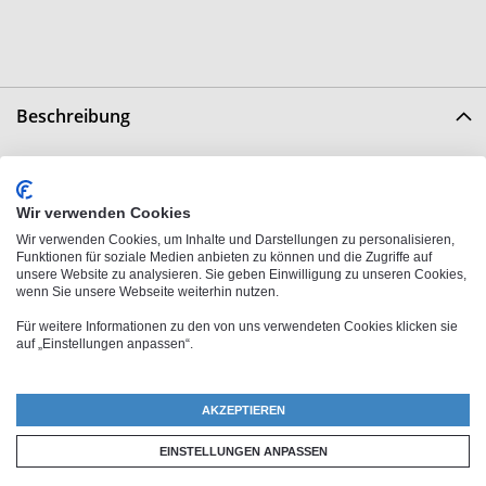
Beschreibung
Gib deinem Samsung Galaxy A55 5G eine persönliche Note
mit unseren personalisierbaren Handyhüllen. Ob eigenes
Wir verwenden Cookies
Foto, Name oder Wunschtext - gestalte deine Schutzhülle
Wir verwenden Cookies, um Inhalte und Darstellungen zu personalisieren,
Funktionen für soziale Medien anbieten zu können und die Zugriffe auf
ganz nach deinen Vorstellungen. Dank brillanter
unsere Website zu analysieren. Sie geben Einwilligung zu unseren Cookies,
Druckqualität und kratzfestem Druck bleibt dein Design
wenn Sie unsere Webseite weiterhin nutzen.
lange erhalten und macht deine Handyhülle zu einem echten
Für weitere Informationen zu den von uns verwendeten Cookies klicken sie
auf „Einstellungen anpassen“.
Hingucker.
Wähle aus verschiedenen Hüllentypen den perfekten Schutz
AKZEPTIEREN
für dein Gerät: Das schlanke Hardcase überzeugt durch
seine Metallverstärkung, während das Premium Hardcase
EINSTELLUNGEN ANPASSEN
durch seinen Rundumdruck besticht. Noch mehr Schutz