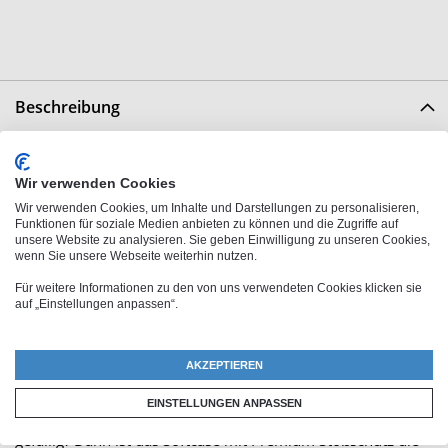
Beschreibung
Gib deinem Samsung Galaxy A05s eine persönliche Note mit
Wir verwenden Cookies
unseren personalisierbaren Handyhüllen. Ob eigenes Foto,
Wir verwenden Cookies, um Inhalte und Darstellungen zu personalisieren,
Name oder Wunschtext - gestalte deine Schutzhülle ganz
Funktionen für soziale Medien anbieten zu können und die Zugriffe auf
unsere Website zu analysieren. Sie geben Einwilligung zu unseren Cookies,
nach deinen Vorstellungen. Dank brillanter Druckqualität
wenn Sie unsere Webseite weiterhin nutzen.
und kratzfestem Druck bleibt dein Design lange erhalten und
Für weitere Informationen zu den von uns verwendeten Cookies klicken sie
macht deine Handyhülle zu einem echten Hingucker.
auf „Einstellungen anpassen“.
Wähle aus verschiedenen Hüllentypen den perfekten Schutz
für dein Gerät: Das schlanke Hardcase überzeugt durch
AKZEPTIEREN
seine Metallverstärkung, während das Premium Hardcase
EINSTELLUNGEN ANPASSEN
durch seinen Rundumdruck besticht. Noch mehr Schutz
gefällig? Dann ist das Softcase mit Premium Stoßschutz die