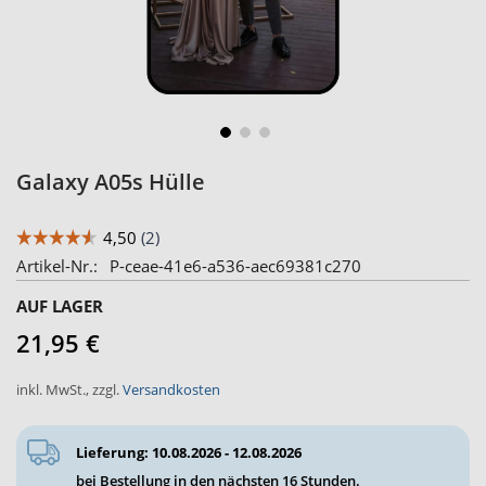
Zum
Galaxy A05s Hülle
Anfang
der
Bildergalerie
Artikel-Nr.
P-ceae-41e6-a536-aec69381c270
springen
AUF LAGER
21,95 €
inkl. MwSt.
,
zzgl.
Versandkosten
Lieferung: 10.08.2026 - 12.08.2026
bei Bestellung in den nächsten
16 Stunden
.