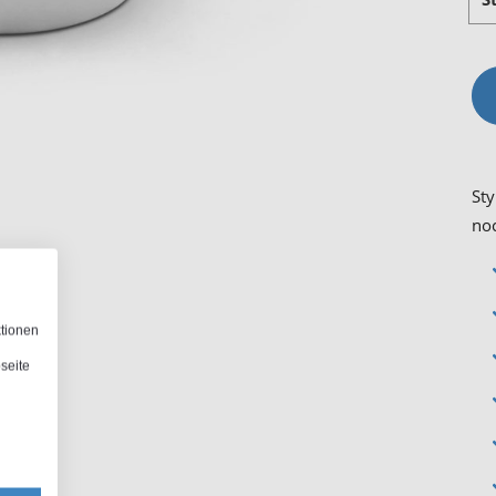
Sty
noc
ktionen
seite