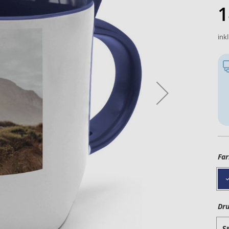
1
ink
Far
Dru
S