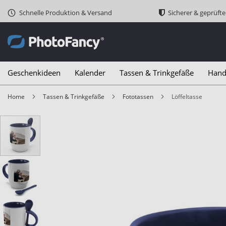
Schnelle Produktion & Versand
Sicherer & geprüft
Geschenkideen
Kalender
Tassen & Trinkgefäße
Hand
Home
Tassen & Trinkgefäße
Fototassen
Löffeltasse
Zum
Ende
der
Bildergalerie
springen